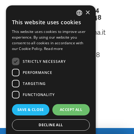
TEL
+39 0431 438334
×
Mob.
+39 391 150 4548
This website uses cookies
MAIL
ENGLISH
info@bibionepanorama.it
This website uses cookies to improve user
ITALIAN
experience. By using our website you
consent to all cookies in accordance with
Winter Kontakt
our Cookie Policy.
Read more
TEL +39 391 150 4548
STRICTLY NECESSARY
FOLLOW US
PERFORMANCE
TARGETING
FUNCTIONALITY
SAVE & CLOSE
ACCEPT ALL
DECLINE ALL