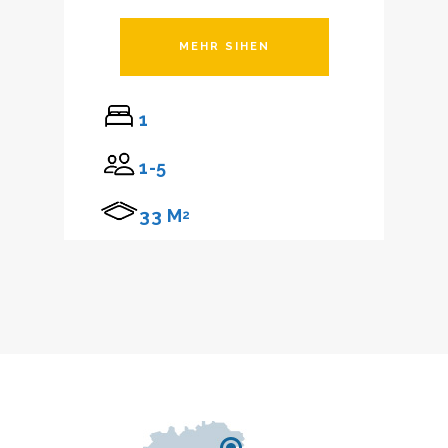
MEHR SIHEN
1
1-5
33 M
2