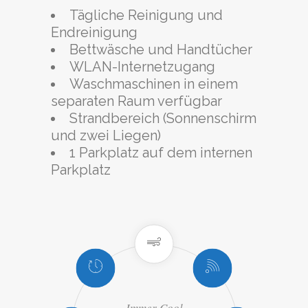
Tägliche Reinigung und
Endreinigung
Bettwäsche und Handtücher
WLAN-Internetzugang
Waschmaschinen in einem
separaten Raum verfügbar
Strandbereich (Sonnenschirm
und zwei Liegen)
1 Parkplatz auf dem internen
Parkplatz
Maximale
Komfort Für Jeden
Tadellose
Entspannung
Maximale
Niemals
Immer Verbunden
Immer Cool
Autonomie