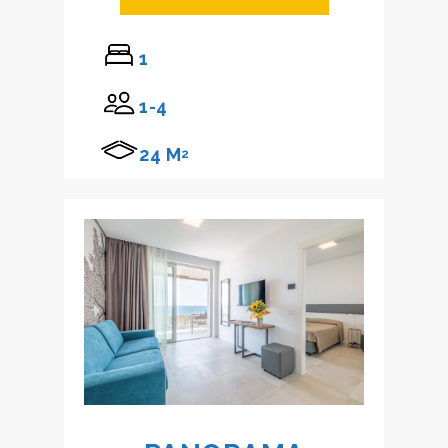
1
1-4
24 M
2